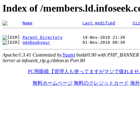
Index of /members.ld.infoseek.c
Name
Last modified
Siz
Parent Directory
genboukyou/
Apache/1.3.41 Customized by.
Yuumi
build/0.90 with PHP_BANNER
Server at infoseek_rip.g.ribbon.to Port 80
PC用眼鏡【管理人も使ってますがマジで疲れませ
無料ホームページ
無料のクレジットカード
海外